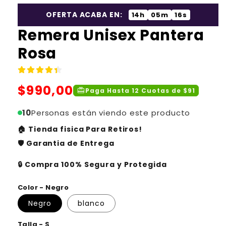
OFERTA ACABA EN:
14h
05m
16s
Remera Unisex Pantera
Rosa
Precio
$990,00
redeem
Paga Hasta 12 Cuotas de $91
habitual
10
Personas están viendo este producto
🏠 Tienda fisica Para Retiros!
🛡️ Garantia de Entrega
🔒 Compra 100% Segura y Protegida
Color - Negro
Negro
blanco
Talla - S