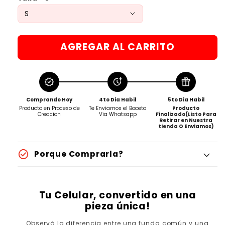
AGREGAR AL CARRITO
Comprando Hoy
4to Dia Habil
5to Dia Habil
Producto en Proceso de
Te Enviamos el Boceto
Producto
Creacion
Via Whatsapp
Finalizado(Listo Para
Retirar en Nuestra
tienda O Enviamos)
Porque Comprarla?
Tu Celular, convertido en una
pieza única!
Observá la diferencia entre una funda común y una