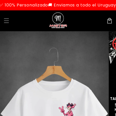
Ir
Personalizado
🚚 Enviamos a todo el Uruguay 🇺🇾
🎁 
directamente
al contenido
Carrit
Ir
directamente
a la
información
del producto