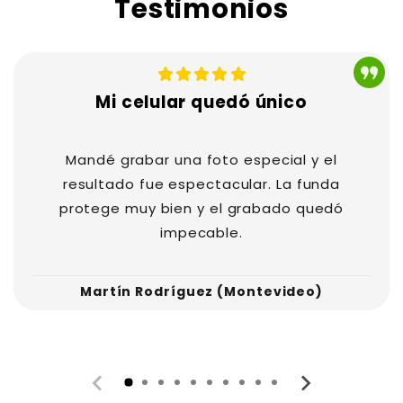
Testimonios
cantó. El grabado quedó
Muchas gracias. La calidad es treme
ró mis expectativas.
persona se ve mucho mejor que por 
verificada
— Cliente verificada
Mi celular quedó único
Mandé grabar una foto especial y el
resultado fue espectacular. La funda
protege muy bien y el grabado quedó
impecable.
Martín Rodríguez (Montevideo)