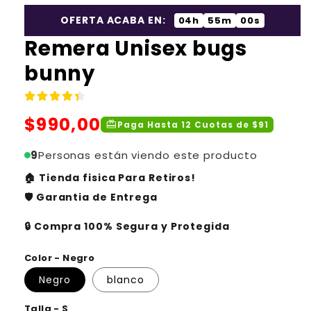
OFERTA ACABA EN:
04h
54m
59s
Remera Unisex bugs
bunny
Precio
$990,00
redeem
Paga Hasta 12 Cuotas de $91
habitual
9
Personas están viendo este producto
🏠 Tienda fisica Para Retiros!
🛡️ Garantia de Entrega
🔒 Compra 100% Segura y Protegida
Color - Negro
Negro
blanco
Talla - S