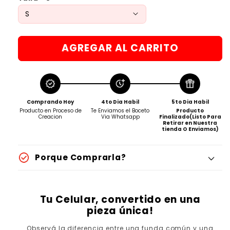
AGREGAR AL CARRITO
Comprando Hoy
4to Dia Habil
5to Dia Habil
Producto en Proceso de
Te Enviamos el Boceto
Producto
Creacion
Via Whatsapp
Finalizado(Listo Para
Retirar en Nuestra
tienda O Enviamos)
Porque Comprarla?
Tu Celular, convertido en una
pieza única!
Observá la diferencia entre una funda común y una