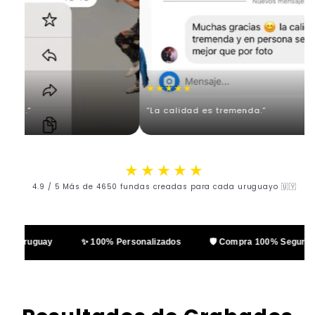
★★★★★
vi.”
“La calidad es tremenda.”
★★★★★
4.9 / 5 Más de 4650 fundas creadas para cada uruguayo 🇺🇾
n Uruguay
✨ 100% Personalizados
🛡️ Compra 100% Segura