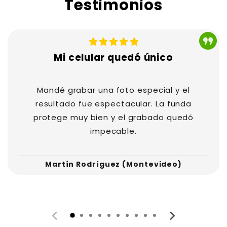
Testimonios
antó. El grabado quedó
Muchas gracias. La calidad es tremen
ó mis expectativas.
persona se ve mucho mejor que por 
verificada
— Cliente verificada
Mi celular quedó único
Mandé grabar una foto especial y el
resultado fue espectacular. La funda
protege muy bien y el grabado quedó
impecable.
Martín Rodríguez (Montevideo)