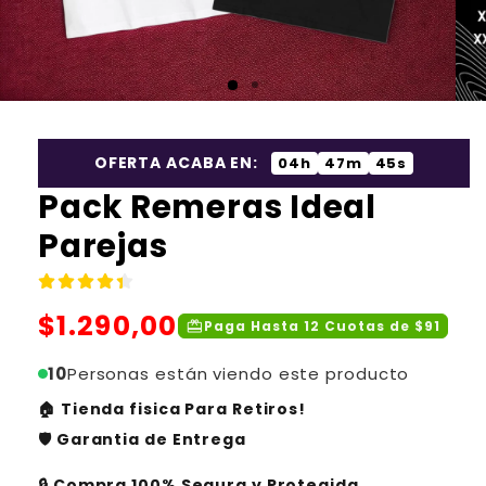
OFERTA ACABA EN:
04h
47m
45s
Pack Remeras Ideal
Parejas
Precio
$1.290,00
redeem
Paga Hasta 12 Cuotas de $91
habitual
10
Personas están viendo este producto
🏠 Tienda fisica Para Retiros!
🛡️ Garantia de Entrega
🔒 Compra 100% Segura y Protegida