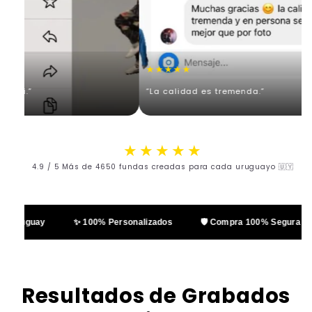
★★★★★
vi.”
“La calidad es tremenda.”
★★★★★
4.9 / 5 Más de 4650 fundas creadas para cada uruguayo 🇺🇾
 Uruguay
✨ 100% Personalizados
🛡️ Compra 100% Segura
Resultados de Grabados