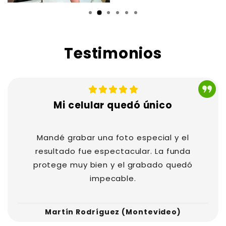
Testimonios
tó. El grabado quedó
Muchas gracias. La calidad es tremend
mis expectativas.
persona se ve mucho mejor que por fo
rificada
— Cliente verificada
Mi celular quedó único
Mandé grabar una foto especial y el
resultado fue espectacular. La funda
protege muy bien y el grabado quedó
impecable.
Martín Rodríguez (Montevideo)