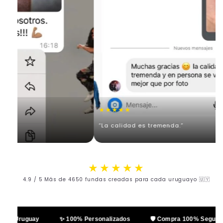
★★★★★
.”
“La calidad es tremenda.”
★★★★★
4.9 / 5 Más de 4650 fundas creadas para cada uruguayo 🇺🇾
en Uruguay
✨ 100% Personalizados
🛡️ Compra 100% Segura