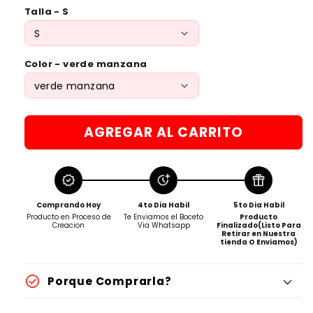
Talla - S
Color - verde manzana
AGREGAR AL CARRITO
Comprando Hoy
4to Dia Habil
5to Dia Habil
Producto en Proceso de
Te Enviamos el Boceto
Producto
Creacion
Via Whatsapp
Finalizado(Listo Para
Retirar en Nuestra
tienda O Enviamos)
Porque Comprarla?