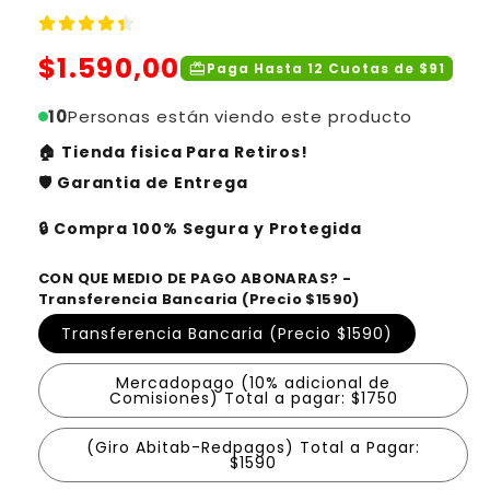
Precio
$1.590,00
redeem
Paga Hasta 12 Cuotas de $91
habitual
10
Personas están viendo este producto
🏠 Tienda fisica Para Retiros!
🛡️ Garantia de Entrega
🔒 Compra 100% Segura y Protegida
CON QUE MEDIO DE PAGO ABONARAS? -
Transferencia Bancaria (Precio $1590)
Transferencia Bancaria (Precio $1590)
Mercadopago (10% adicional de
Comisiones) Total a pagar: $1750
(Giro Abitab-Redpagos) Total a Pagar:
$1590