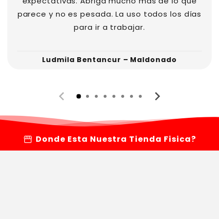
expectativas. Abriga mucho más de lo que
parece y no es pesada. La uso todos los días
para ir a trabajar.
Ludmila Bentancur – Maldonado
storefront
Donde Esta Nuestra Tienda Fisica?