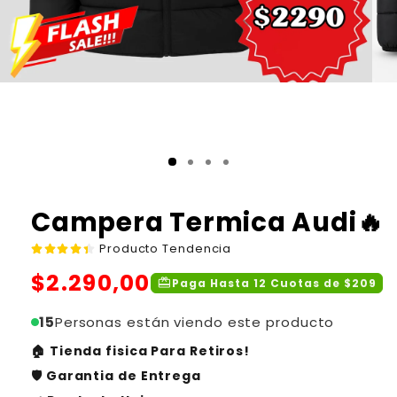
Campera Termica Audi🔥
Producto Tendencia
Precio
$2.290,00
redeem
Paga Hasta 12 Cuotas de $209
habitual
15
Personas están viendo este producto
🏠 Tienda fisica Para Retiros!
🛡️ Garantia de Entrega