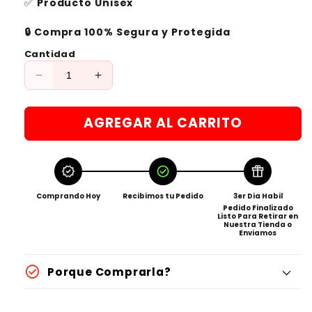
✅
Producto Unisex
🔒 Compra 100% Segura y Protegida
Cantidad
Reducir
Aumentar
cantidad
cantidad
para
para
AGREGAR AL CARRITO
Campera
Campera
Termica
Termica
Audi
Audi
🔥
🔥
Comprando Hoy
Recibimos tu Pedido
3er Dia Habil
Pedido Finalizado
Listo Para Retirar en
Nuestra Tienda o
Enviamos
Porque Comprarla?