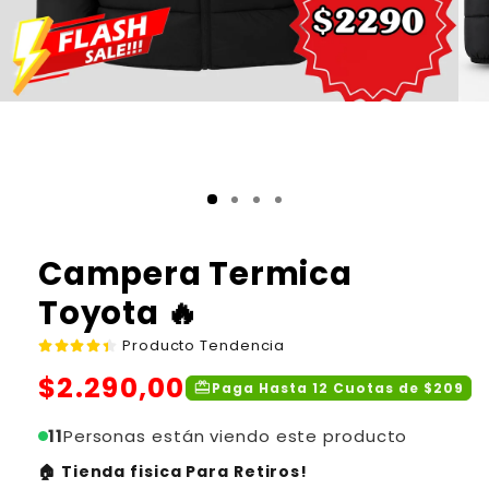
Campera Termica
Toyota 🔥
Producto Tendencia
Precio
$2.290,00
redeem
Paga Hasta 12 Cuotas de $209
habitual
11
Personas están viendo este producto
🏠 Tienda fisica Para Retiros!