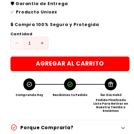
🛡️ Garantia de Entrega
✅
Producto Unisex
🔒 Compra 100% Segura y Protegida
Cantidad
Reducir
Aumentar
cantidad
cantidad
para
para
AGREGAR AL CARRITO
Campera
Campera
Termica
Termica
Toyota
Toyota
🔥
🔥
Comprando Hoy
Recibimos tu Pedido
3er Dia Habil
Pedido Finalizado
Listo Para Retirar en
Nuestra Tienda o
Enviamos
Porque Comprarla?