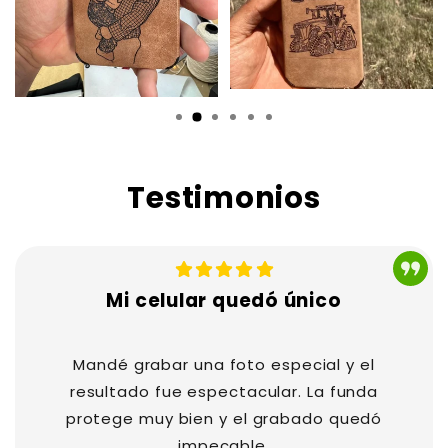
Testimonios
tó. El grabado quedó
Muchas gracias. La calidad es tremenda
mis expectativas.
persona se ve mucho mejor que por fo
ificada
— Cliente verificada
Mi celular quedó único
Mandé grabar una foto especial y el
resultado fue espectacular. La funda
protege muy bien y el grabado quedó
impecable.