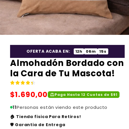
OFERTA ACABA EN:
12h
06m
14s
Almohadón Bordado con
la Cara de Tu Mascota!
Precio
$1.690,00
redeem
Paga Hasta 12 Cuotas de $91
habitual
11
Personas están viendo este producto
🏠 Tienda fisica Para Retiros!
🛡️ Garantia de Entrega