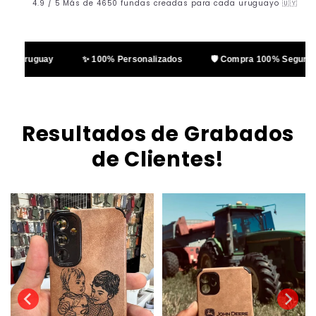
4.9 / 5 Más de 4650 fundas creadas para cada uruguayo 🇺🇾
n Uruguay
✨ 100% Personalizados
🛡️ Compra 100% Segura
Resultados de Grabados
de Clientes!