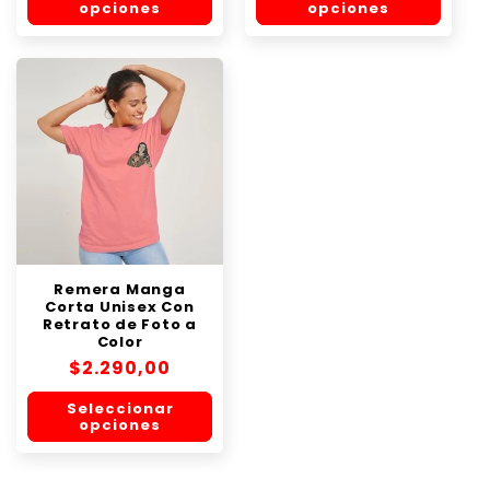
opciones
opciones
Remera Manga
Corta Unisex Con
Retrato de Foto a
Color
Precio
$2.290,00
habitual
Seleccionar
opciones