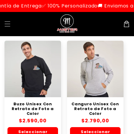
Ir
tía de Entrega
✅ 100% Personalizado
🚚 Enviamos a t
directamente
al contenido
Carrit
Buzo Unisex Con
Canguro Unisex Con
Retrato de Foto a
Retrato de Foto a
Color
Color
Precio
$2.590,00
Precio
$2.790,00
habitual
habitual
Seleccionar
Seleccionar