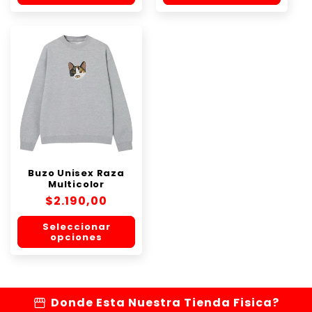
Buzo Unisex Raza
Multicolor
Precio
$2.190,00
habitual
Seleccionar
opciones
storefront
Donde Esta Nuestra Tienda Fisica?