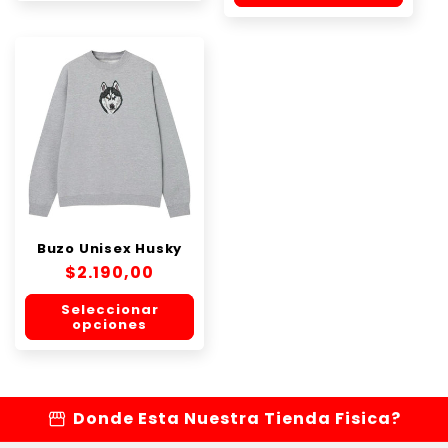
Buzo Unisex Husky
Precio
$2.190,00
habitual
Seleccionar
opciones
storefront
Donde Esta Nuestra Tienda Fisica?